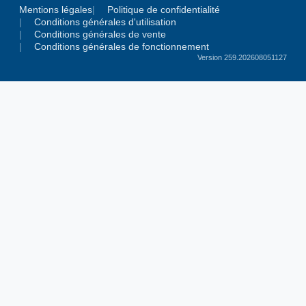
Mentions légales
Politique de confidentialité
Conditions générales d'utilisation
Conditions générales de vente
Conditions générales de fonctionnement
Version 259.202608051127