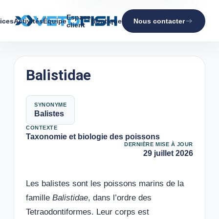
Espace
ices
Activités
Équipe
Boutique
Nous contacter
client
Balistidae
SYNONYME
Balistes
CONTEXTE
Taxonomie et biologie des poissons
DERNIÈRE MISE À JOUR
29 juillet 2026
Les balistes sont les poissons marins de la
famille
Balistidae
, dans l’ordre des
Tetraodontiformes. Leur corps est