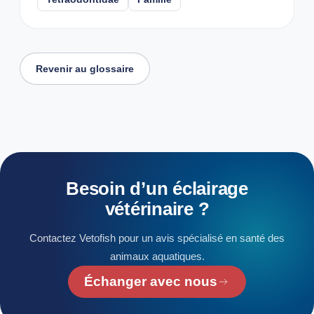
Revenir au glossaire
Besoin
d’un
éclairage
vétérinaire
?
Contactez Vetofish pour un avis spécialisé en santé des
animaux aquatiques.
Échanger avec nous