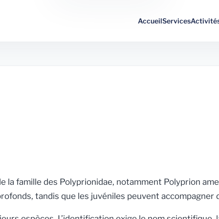
Accueil
Services
Activité
de la famille des Polyprionidae, notamment
Polyprion ame
profonds, tandis que les juvéniles peuvent accompagner d
eurs espèces. L’identification exige le nom scientifique,