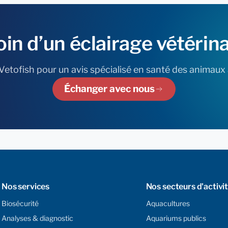
oin
d’un
éclairage
vétérina
etofish pour un avis spécialisé en santé des animaux
Échanger avec nous
Nos services
Nos secteurs d'activi
Biosécurité
Aquacultures
Analyses & diagnostic
Aquariums publics