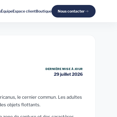
s
Équipe
Espace client
Boutique
Nous contacter
DERNIÈRE MISE À JOUR
29 juillet 2026
ricanus
, le cernier commun. Les adultes
es objets flottants.
 la zone de capture et des caractères