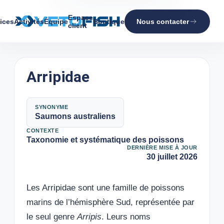
Espace
ices
Activités
Équipe
Boutique
Nous contacter
client
Arripidae
SYNONYME
Saumons australiens
CONTEXTE
Taxonomie et systématique des poissons
DERNIÈRE MISE À JOUR
30 juillet 2026
Les Arripidae sont une famille de poissons
marins de l’hémisphère Sud, représentée par
le seul genre
Arripis
. Leurs noms