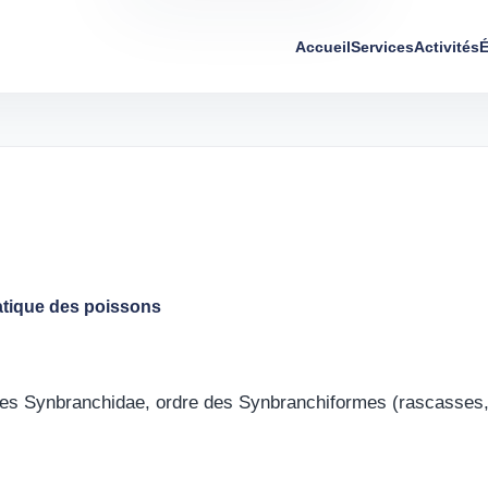
Accueil
Services
Activités
É
tique des poissons
es Synbranchidae, ordre des Synbranchiformes (rascasses, p