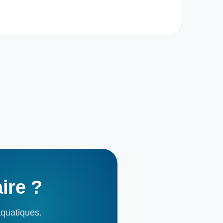
aire
?
aquatiques.