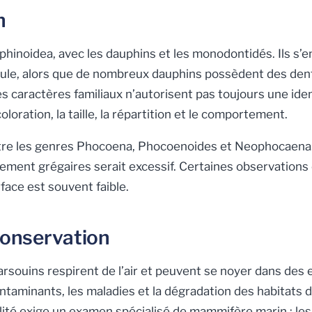
n
hinoidea, avec les dauphins et les monodontidés. Ils s’
ule, alors que de nombreux dauphins possèdent des dent
caractères familiaux n’autorisent pas toujours une identi
oloration, la taille, la répartition et le comportement.
tre les genres
Phocoena
,
Phocoenoides
et
Neophocaena
ent grégaires serait excessif. Certaines observations c
rface est souvent faible.
conservation
rsouins respirent de l’air et peuvent se noyer dans des
ontaminants, les maladies et la dégradation des habitats d
ité exige un examen spécialisé de mammifère marin ; les