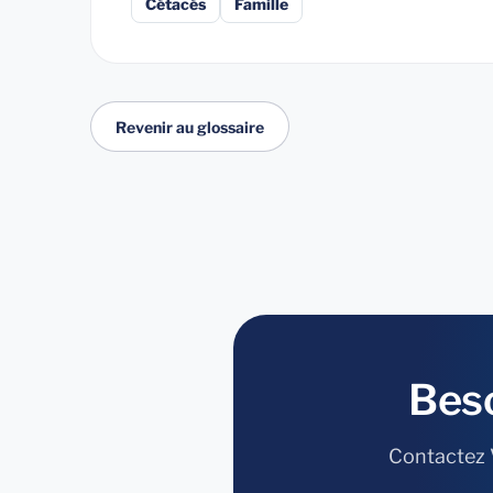
Cétacés
Famille
Revenir au glossaire
Bes
Contactez V