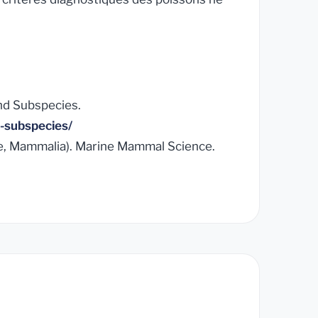
nd Subspecies.
-subspecies/
ae, Mammalia).
Marine Mammal Science
.