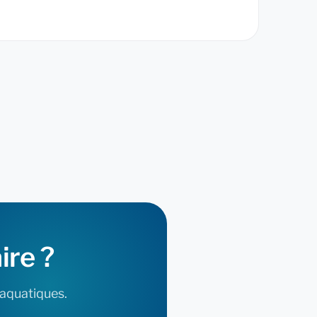
ire
?
 aquatiques.