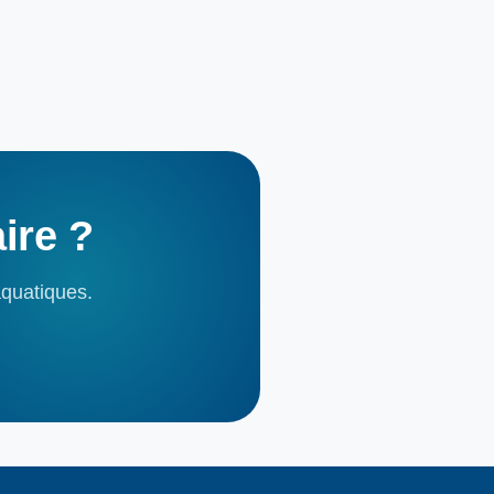
aire
?
aquatiques.