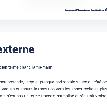
Accueil
Services
Activités
É
 externe
ncien terme : banc ramp-marin
e peu profonde, large et presque horizontale située du côté oc
es vagues et assure la transition vers les zones récifales plu
in » n’est pas un terme français normalisé et résultait vrai