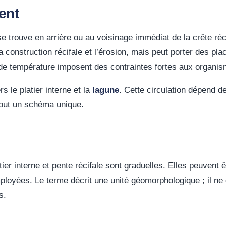
ent
se trouve en arrière ou au voisinage immédiat de la crête réc
 construction récifale et l’érosion, mais peut porter des pl
s de température imposent des contraintes fortes aux organi
s le platier interne et la
lagune
. Cette circulation dépend d
rtout un schéma unique.
latier interne et pente récifale sont graduelles. Elles peuvent
employées. Le terme décrit une unité géomorphologique ; il ne 
s.