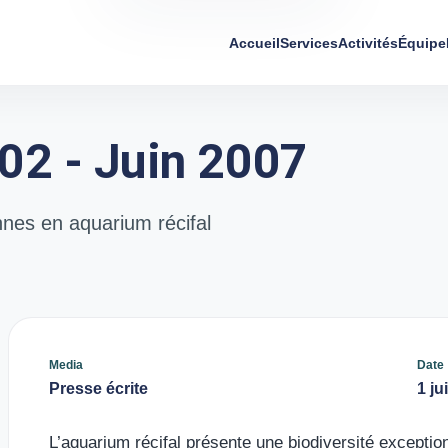
Accueil
Services
Activités
Équipe
02 - Juin 2007
nnes en aquarium récifal
Media
Date
Presse écrite
1 ju
L’aquarium récifal présente une biodiversité exceptionn