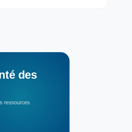
nté
des
es ressources