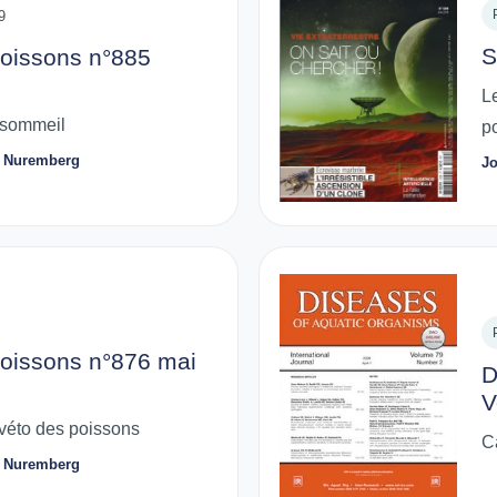
9
S
poissons n°885
L
 sommeil
p
te Nuremberg
Jo
poissons n°876 mai
D
V
véto des poissons
C
te Nuremberg