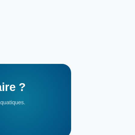
aire
?
aquatiques.