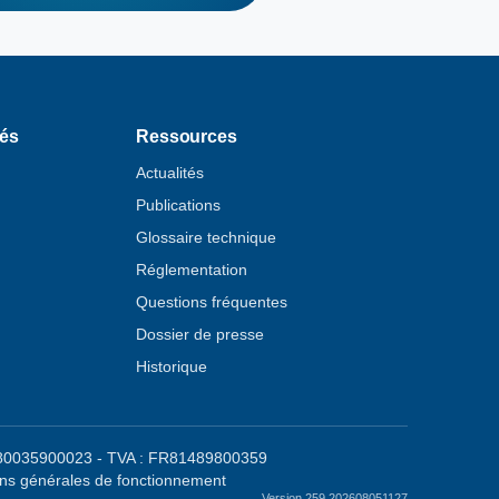
tés
Ressources
Actualités
Publications
Glossaire technique
Réglementation
Questions fréquentes
Dossier de presse
Historique
48980035900023 - TVA : FR81489800359
ons générales de fonctionnement
Version 259.202608051127