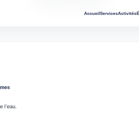
Accueil
Services
Activités
É
tèmes
e l’eau.