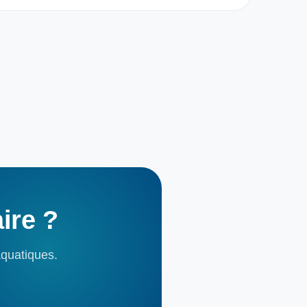
aire
?
aquatiques.