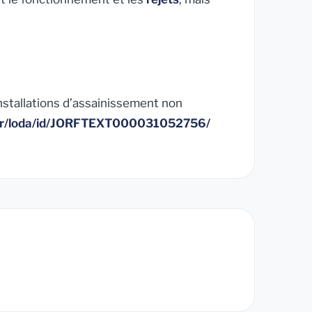
installations d’assainissement non
v.fr/loda/id/JORFTEXT000031052756/