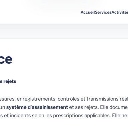
Accueil
Services
Activité
ce
s rejets
esures, enregistrements, contrôles et transmissions réal
 un
système d’assainissement
et ses rejets. Elle docum
t incidents selon les prescriptions applicables. Elle ne