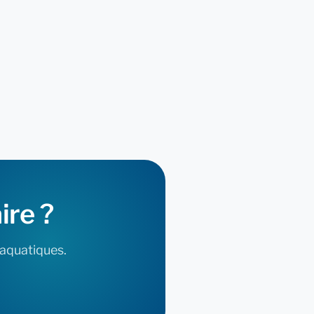
ire
?
 aquatiques.